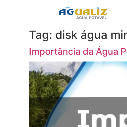
Tag:
disk água min
Importância da Água P