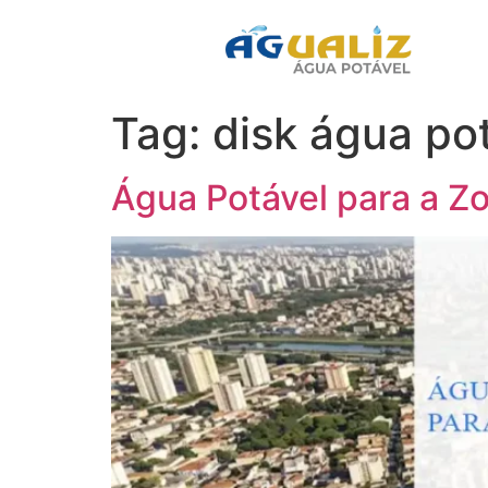
Tag:
disk água po
Água Potável para a Zo