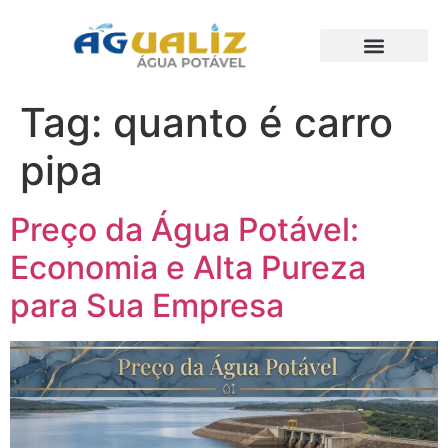
Trabalhos Realizados
Tag:
quanto é carro
pipa
Preço da Água Potável:
Economia e Alta Pureza
para Sua Empresa