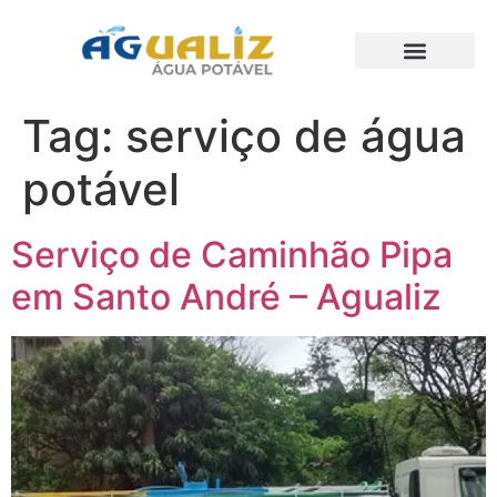
Trabalhos Realizados
Tag:
serviço de água
potável
Serviço de Caminhão Pipa
em Santo André – Agualiz